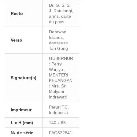
Dr. G. S. S.
J. Ratulangi,
Recto
arms, carte
du pays
Derawan
Islands,
Verso
danseuse
Tari Gong
GUBERNUR
: Perry
Warjiyo ;
MENTERI
Signature(s)
KEUANGAN
: Mrs. Sri
Mulyani
Indrawati
Peruri TC,
Imprimeur
Indonesia
L x H (mm)
140 x 65
№ de série
FAQ522841