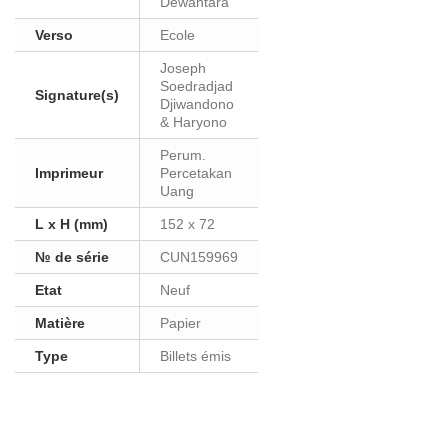
Dewantara
Verso
Ecole
Joseph
Soedradjad
Signature(s)
Djiwandono
& Haryono
Perum.
Imprimeur
Percetakan
Uang
L x H (mm)
152 x 72
№ de série
CUN159969
Etat
Neuf
Matière
Papier
Type
Billets émis