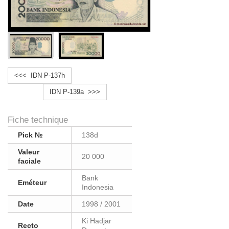
<<< IDN P-137h
IDN P-139a >>>
Fiche technique
Pick №
138d
Valeur
20 000
faciale
Bank
Eméteur
Indonesia
Date
1998 / 2001
Ki Hadjar
Recto