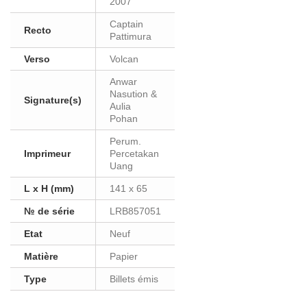
2007
Captain
Recto
Pattimura
Verso
Volcan
Anwar
Nasution &
Signature(s)
Aulia
Pohan
Perum.
Imprimeur
Percetakan
Uang
L x H (mm)
141 x 65
№ de série
LRB857051
Etat
Neuf
Matière
Papier
Type
Billets émis