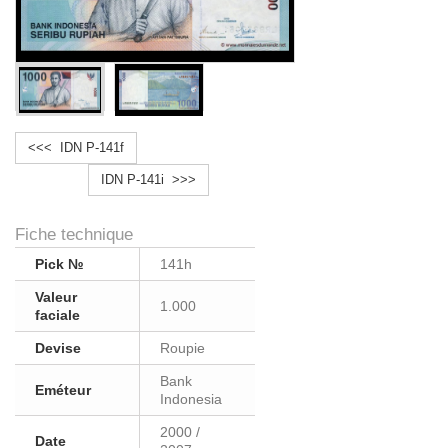
<<< IDN P-141f
IDN P-141i >>>
Fiche technique
Pick №
141h
Valeur
1.000
faciale
Devise
Roupie
Bank
Eméteur
Indonesia
2000 /
Date