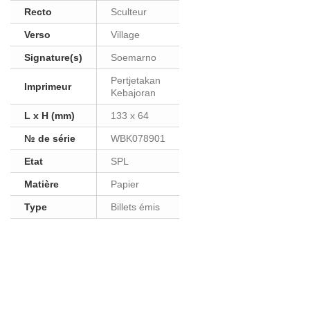
Recto
Sculteur
Verso
Village
Signature(s)
Soemarno
Pertjetakan
Imprimeur
Kebajoran
L x H (mm)
133 x 64
№ de série
WBK078901
Etat
SPL
Matière
Papier
Type
Billets émis