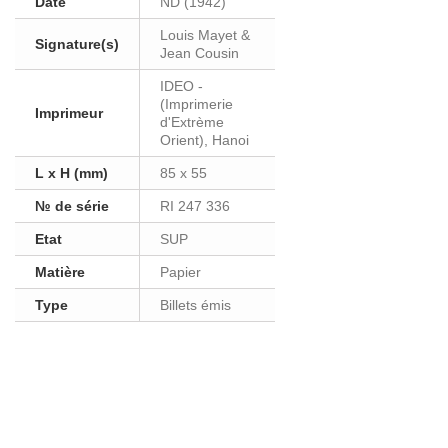
Date
ND (1942)
Louis Mayet &
Signature(s)
Jean Cousin
IDEO -
(Imprimerie
Imprimeur
d'Extrème
Orient), Hanoi
L x H (mm)
85 x 55
№ de série
RI 247 336
Etat
SUP
Matière
Papier
Type
Billets émis