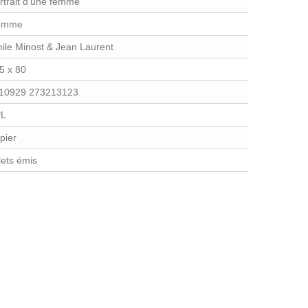
rtrait d'une femme
omme
ile Minost & Jean Laurent
5 x 80
10929 273213123
PL
pier
llets émis