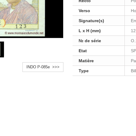
Recto
Po
Verso
H
Signature(s)
Em
L x H (mm)
12
№ de série
O.
Etat
S
Matière
Pa
INDO P-085e >>>
Type
Bi