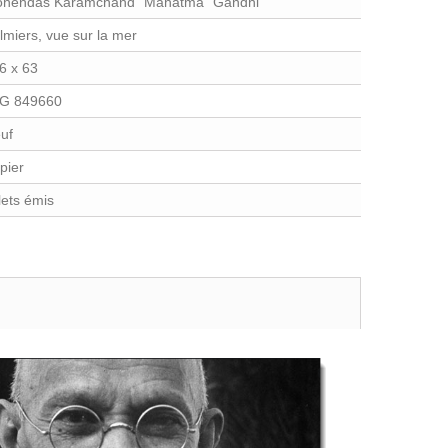
hendas Karamchand "Mahatma" Gandhi
lmiers, vue sur la mer
6 x 63
G 849660
uf
pier
llets émis