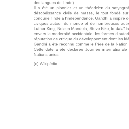
des langues de l'Inde).
Il a été un pionnier et un théoricien du satyagrah
désobéissance civile de masse, le tout fondé sur 
conduire l'Inde à l'indépendance. Gandhi a inspiré 
civiques autour du monde et de nombreuses autre
Luther King, Nelson Mandela, Steve Biko, le dalaï l
envers la modernité occidentale, les formes d'autorité
réputation de critique du développement dont les id
Gandhi a été reconnu comme le Père de la Nation en
Cette date a été déclarée Journée internationale
Nations unies.
(c) Wikipédia