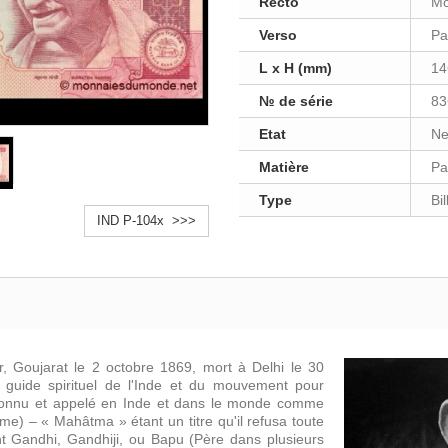
Recto
Mo
Verso
Pa
L x H (mm)
14
№ de série
83
Etat
Ne
Matière
Pa
Type
Bi
IND P-104x >>>
, Goujarat le 2 octobre 1869, mort à Delhi le 30
nt guide spirituel de l'Inde et du mouvement pour
connu et appelé en Inde et dans le monde comme
) – « Mahâtma » étant un titre qu'il refusa toute
t Gandhi, Gandhiji, ou Bapu (Père dans plusieurs