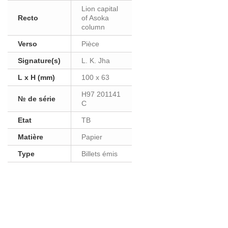
Lion capital
Recto
of Asoka
column
Verso
Pièce
Signature(s)
L. K. Jha
L x H (mm)
100 x 63
H97 201141
№ de série
C
Etat
TB
Matière
Papier
Type
Billets émis