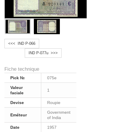
<<< IND P-066
IND P-077u >>>
Fiche technique
Pick №
075e
Valeur
1
faciale
Devise
Roupie
Government
Eméteur
of India
Date
1957