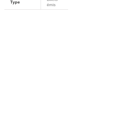
Type
émis