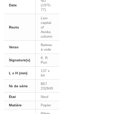
ND
Date
(1975-
77)
Lion
capital
Recto
of
Asoka
column
Bateau
Verso
à voile
K. R.
Signature(s)
Puri
137 x
L x H (mm)
64
B57
№ de série
232849
Etat
Neuf
Matière
Papier
Billets