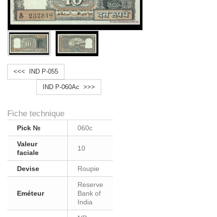
<<< IND P-055
IND P-060Ac >>>
Fiche technique
Pick №
060c
Valeur
10
faciale
Devise
Roupie
Reserve
Eméteur
Bank of
India