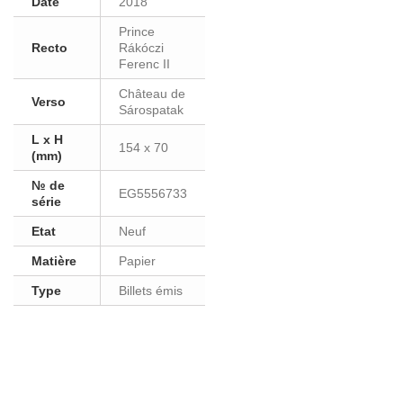
Date
2018
Prince
Recto
Rákóczi
Ferenc II
Château de
Verso
Sárospatak
L x H
154 x 70
(mm)
№ de
EG5556733
série
Etat
Neuf
Matière
Papier
Type
Billets émis