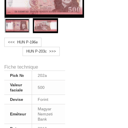
<<< HUN P-196e
HUN P-203c >>>
Fiche technique
Pick №
202a
Valeur
500
faciale
Devise
Forint
Magyar
Eméteur
Nemzeti
Bank