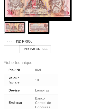
<<< HND P-086c
HND P-087b >>>
Fiche technique
Pick №
86d
Valeur
10
faciale
Devise
Lempiras
Banco
Eméteur
Central de
Honduras