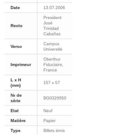
Date
13.07.2006
President
José
Recto
Trinidad
Cabañas
Campus
Verso
Université
Oberthur
Imprimeur
Fiduciaire,
France
L x H
157 x 57
(mm)
№ de
BG0329950
série
Etat
Neuf
Matière
Papier
Type
Billets émis