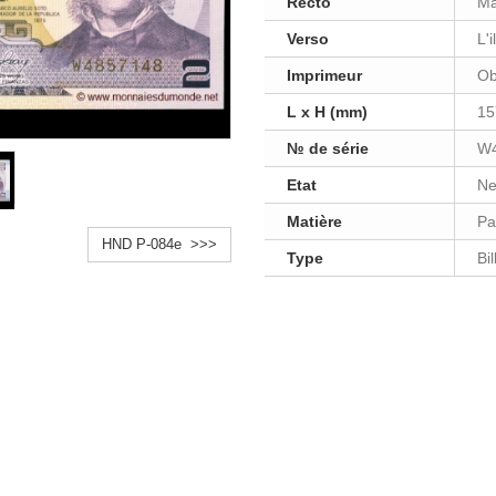
Recto
Ma
Verso
L'
Imprimeur
Ob
L x H (mm)
15
№ de série
W
Etat
Ne
Matière
Pa
HND P-084e >>>
Type
Bi