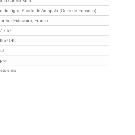
rco Aurelio Soto
ile du Tigre, Puerto de Amapala (Golfe de Fonseca)
erthur Fiduciaire, France
7 x 57
4857148
uf
pier
llets émis