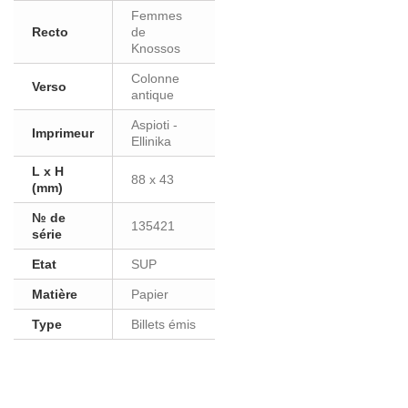
Femmes
Recto
de
Knossos
Colonne
Verso
antique
Aspioti -
Imprimeur
Ellinika
L x H
88 x 43
(mm)
№ de
135421
série
Etat
SUP
Matière
Papier
Type
Billets émis