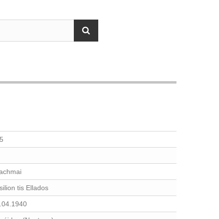
5
achmai
silion tis Ellados
.04.1940