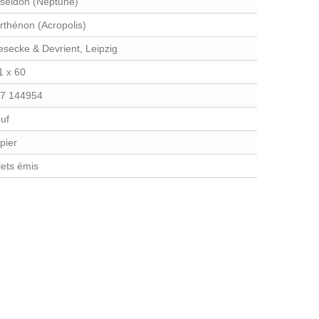
séidon (Neptune)
rthénon (Acropolis)
esecke & Devrient, Leipzig
1 x 60
7 144954
uf
pier
llets émis