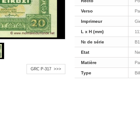
Recto
Po
Verso
Pa
Imprimeur
Gi
L x H (mm)
11
№ de série
B1
Etat
Ne
Matière
Pa
GRC P-317 >>>
Type
Bi