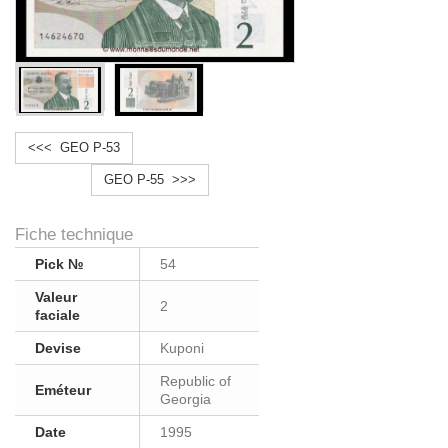
<<< GEO P-53
GEO P-55 >>>
Fiche technique
Pick №
54
Valeur
2
faciale
Devise
Kuponi
Republic of
Eméteur
Georgia
Date
1995