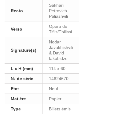
Sakhari
Recto
Petrovich
Paliashvili
Opéra de
Verso
Tiflis/Tbilissi
Nodar
Javakhishvili
Signature(s)
& David
Iakobidze
L x H (mm)
114 x 60
№ de série
14624670
Etat
Neuf
Matière
Papier
Type
Billets émis