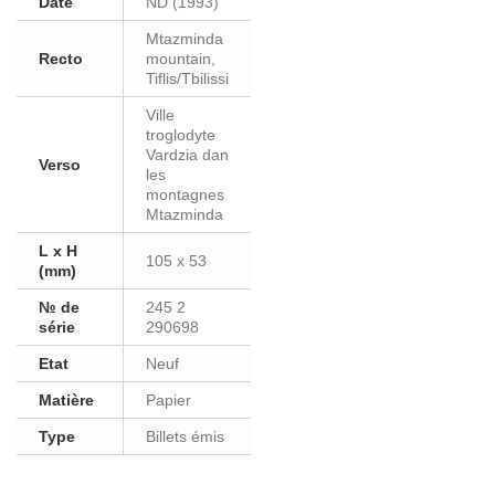
Date
ND (1993)
Mtazminda
Recto
mountain,
Tiflis/Tbilissi
Ville
troglodyte
Vardzia dan
Verso
les
montagnes
Mtazminda
L x H
105 x 53
(mm)
№ de
245 2
série
290698
Etat
Neuf
Matière
Papier
Type
Billets émis