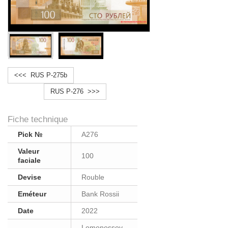
<<< RUS P-275b
RUS P-276 >>>
Fiche technique
Pick №
A276
Valeur
100
faciale
Devise
Rouble
Eméteur
Bank Rossii
Date
2022
Lomonossov