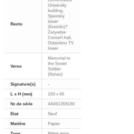
University
building,
Spasskiy
tower
Recto
(Kremlin)?
Zaryadye
Concert hall,
Ostankino TV
tower
Memorial to
the Soviet
Verso
Soldier
(Rzhev)
Signature(s)
-
L x H (mm)
150 x 65
№ de série
AA051359190
Etat
Neuf
Matière
Papier
Type
Billets émis