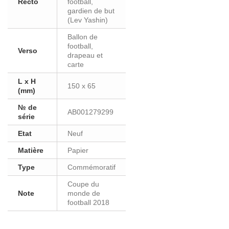
Recto
football,
gardien de but
(Lev Yashin)
Ballon de
football,
Verso
drapeau et
carte
L x H
150 x 65
(mm)
№ de
AB001279299
série
Etat
Neuf
Matière
Papier
Type
Commémoratif
Coupe du
Note
monde de
football 2018