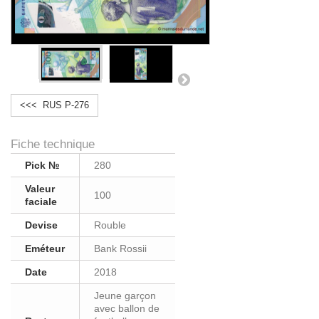
<<< RUS P-276
Fiche technique
Pick №
280
Valeur
100
faciale
Devise
Rouble
Eméteur
Bank Rossii
Date
2018
Jeune garçon
avec ballon de