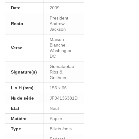
Date
2009
President
Recto
Andrew
Jackson
Maison
Blanche,
Verso
Washington
DC
Gumataotao
Signature(s)
Rios &
Geithner
L x H (mm)
156 x 66
№ de série
JF94136381D
Etat
Neuf
Matière
Papier
Type
Billets émis