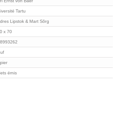
rl Ernst von Baer
iversité Tartu
dres Lipstok & Mart Sõrg
0 x 70
8993262
uf
pier
llets émis