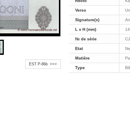
Recto
Ka
Verso
Un
Signature(s)
An
L x H (mm)
14
№ de série
CJ
Etat
Ne
Matière
Pa
EST P-86b >>>
Type
Bi