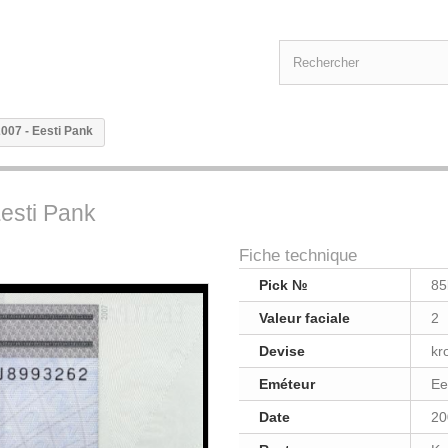
2007 - Eesti Pank
Eesti Pank
Fiche technique
Pick №
85
Valeur faciale
2
Devise
kr
Eméteur
Ee
Date
20