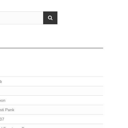
b
oon
sti Pank
07