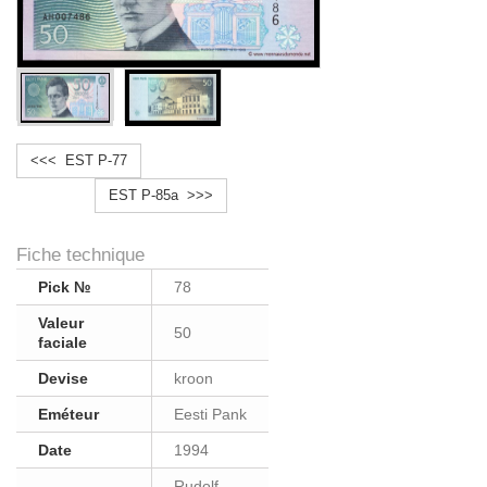
<<< EST P-77
EST P-85a >>>
Fiche technique
Pick №
78
Valeur
50
faciale
Devise
kroon
Eméteur
Eesti Pank
Date
1994
Rudolf