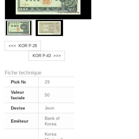
<<< KOR P-28
KOR P-43 >>>
Fiche technique
Pick №
29
Valeur
50
faciale
Devise
Jeon
Bank of
Eméteur
Korea
Korea