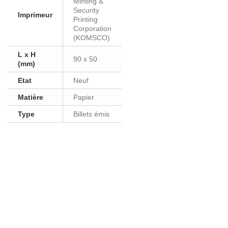
Minting &
Security
Imprimeur
Printing
Corporation
(KOMSCO)
L x H
90 x 50
(mm)
Etat
Neuf
Matière
Papier
Type
Billets émis