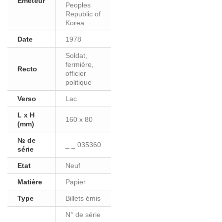
Eméteur
Peoples
Republic of
Korea
Date
1978
Soldat,
fermière,
Recto
officier
politique
Verso
Lac
L x H
160 x 80
(mm)
№ de
_ _ 035360
série
Etat
Neuf
Matière
Papier
Type
Billets émis
N° de série