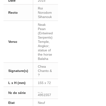
Date
2015
Roi
Recto
Norodom
Sihanouk
Neak
Pean
(Entwined
Serpents)
Verso
Temple,
Angkor;
statue of
the horse
Balaha
Chea
Signature(s)
Chanto &
?
L x H (mm)
155 x 72
_ _
№ de série
4951557
Etat
Neuf