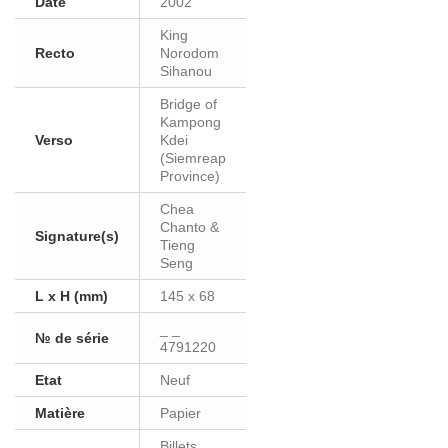
Date
2002
King
Recto
Norodom
Sihanou
Bridge of
Kampong
Verso
Kdei
(Siemreap
Province)
Chea
Chanto &
Signature(s)
Tieng
Seng
L x H (mm)
145 x 68
_ _
№ de série
4791220
Etat
Neuf
Matière
Papier
Billets