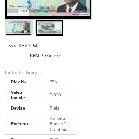
<<< KHM P-54b
KHM P-56b >>>
Fiche technique
Pick №
55b
Valeur
5.000
faciale
Devise
Riels
National
Eméteur
Bank of
Cambodia