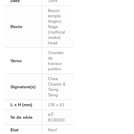
Date
1999
Bayon
temple,
Angkor,
Recto
Naga
(mythical
snake)
head
Chantier
de
Verso
travaux
publics
Chea
Chanto &
Signature(s)
Tieng
Seng
L x H (mm)
135 x 63
ธก๊
№ de série
8138200
Etat
Neuf