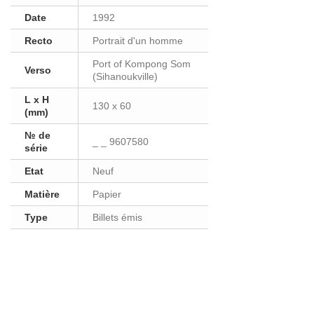
Date
1992
Recto
Portrait d'un homme
Port of Kompong Som
Verso
(Sihanoukville)
L x H
130 x 60
(mm)
№ de
_ _ 9607580
série
Etat
Neuf
Matière
Papier
Type
Billets émis