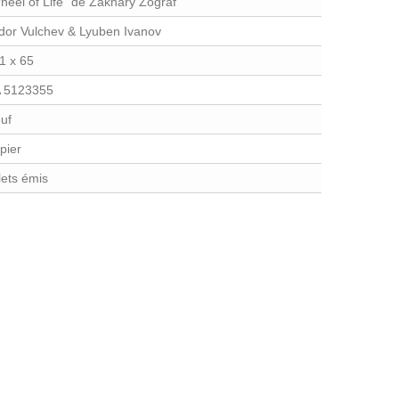
heel of Life" de Zakhary Zograf
dor Vulchev & Lyuben Ivanov
1 x 65
 5123355
uf
pier
llets émis