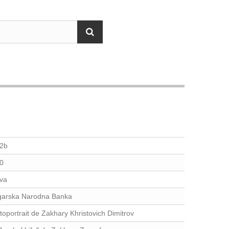
2b
0
va
garska Narodna Banka
toportrait de Zakhary Khristovich Dimitrov