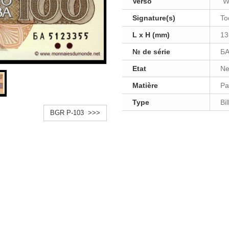
Verso
"W
Signature(s)
To
L x H (mm)
13
№ de série
БA
Etat
Ne
Matière
Pa
Type
Bi
BGR P-103 >>>