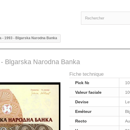
va - 1993 - Blgarska Narodna Banka
3 - Blgarska Narodna Banka
Fiche technique
Pick №
10
Valeur faciale
10
Devise
Le
Eméteur
Bl
Recto
Au