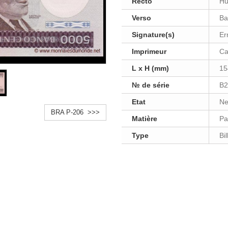
Recto
Hu
Verso
Ba
Signature(s)
Er
Imprimeur
Ca
L x H (mm)
15
№ de série
B2
Etat
Ne
BRA P-206 >>>
Matière
Pa
Type
Bi