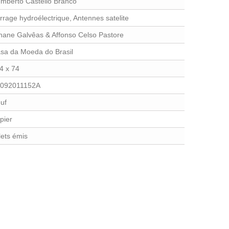
mberto Castello Branco
rrage hydroélectrique, Antennes satelite
nane Galvêas & Affonso Celso Pastore
sa da Moeda do Brasil
4 x 74
092011152A
uf
pier
llets émis