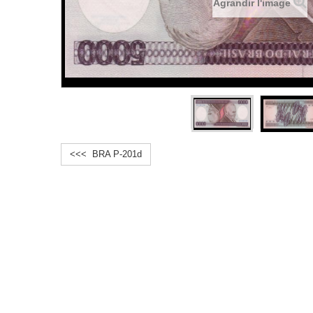
Agrandir l'image
<<< BRA P-201d