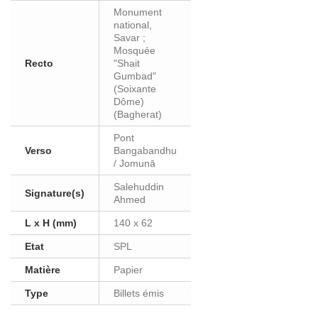
Monument
national,
Savar ;
Mosquée
Recto
"Shait
Gumbad"
(Soixante
Dôme)
(Bagherat)
Pont
Verso
Bangabandhu
/ Jomunā
Salehuddin
Signature(s)
Ahmed
L x H (mm)
140 x 62
Etat
SPL
Matière
Papier
Type
Billets émis