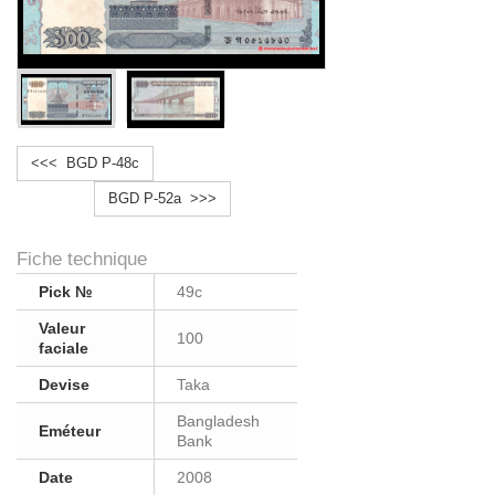
<<< BGD P-48c
BGD P-52a >>>
Fiche technique
Pick №
49c
Valeur
100
faciale
Devise
Taka
Bangladesh
Eméteur
Bank
Date
2008