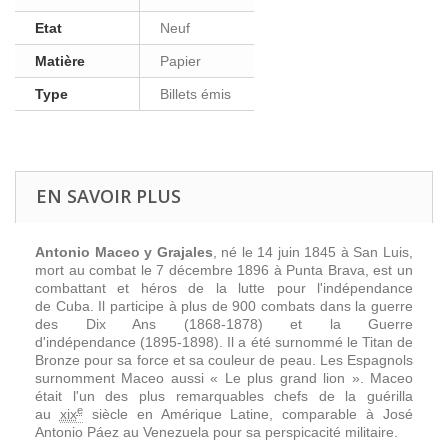
Etat
Neuf
Matière
Papier
Type
Billets émis
EN SAVOIR PLUS
Antonio Maceo y Grajales
, né le
14 juin 1845
à San Luis,
mort au combat le
7 décembre 1896
à
Punta Brava
, est un
combattant et héros de la lutte pour l'indépendance
de
Cuba
. Il participe à plus de
900 combats
dans la
guerre
des Dix Ans
(1868-1878) et la
Guerre
d'indépendance
(1895-1898). Il a été surnommé le Titan de
Bronze pour sa force et sa couleur de peau. Les Espagnols
surnomment Maceo aussi « Le plus grand lion ». Maceo
était l'un des plus remarquables chefs de la guérilla
e
au
xix
siècle en Amérique Latine, comparable à
José
Antonio Páez
au
Venezuela
pour sa perspicacité militaire.