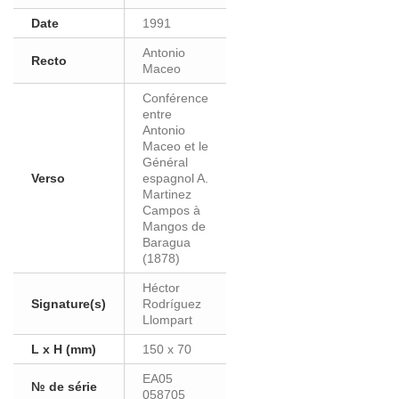
Date
1991
Antonio
Recto
Maceo
Conférence
entre
Antonio
Maceo et le
Général
Verso
espagnol A.
Martinez
Campos à
Mangos de
Baragua
(1878)
Héctor
Signature(s)
Rodríguez
Llompart
L x H (mm)
150 x 70
EA05
№ de série
058705