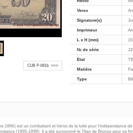
Recto
An
Verso
Ar
Signature(s)
Jo
Imprimeur
Am
L x H (mm)
15
№ de série
J2
Etat
T
CUB P-081b >>>
Matière
Pa
Type
Bi
e 1896) est un combattant et héros de la lutte pour l'indépendance de 
endance (1895-1898). Il a été surnommé le Titan de Bronze pour sa f