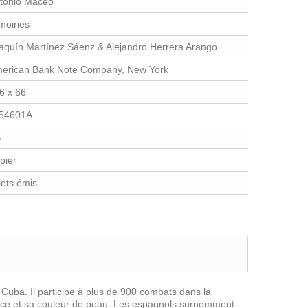
tonio Maceo
moiries
aquín Martínez Sáenz & Alejandro Herrera Arango
erican Bank Note Company, New York
6 x 66
54601A
B
pier
llets émis
Cuba. Il participe à plus de 900 combats dans la
orce et sa couleur de peau. Les espagnols surnomment