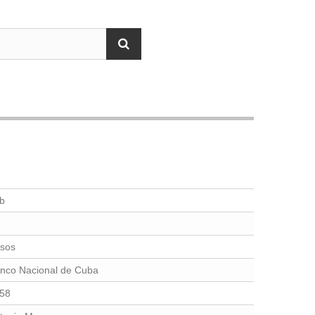
b
sos
nco Nacional de Cuba
58