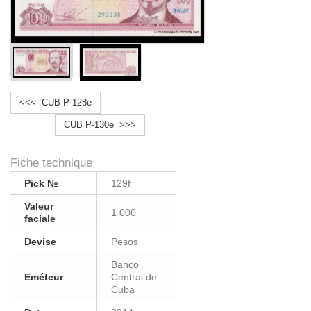
<<< CUB P-128e
CUB P-130e >>>
Fiche technique
Pick №
129f
Valeur
1 000
faciale
Devise
Pesos
Banco
Eméteur
Central de
Cuba