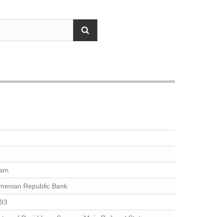
ram
menian Republic Bank
93