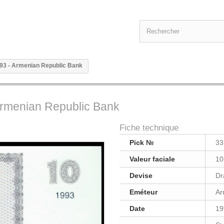
993 - Armenian Republic Bank
Armenian Republic Bank
Fiche technique
Pick №
33
Valeur faciale
10
Devise
D
Eméteur
Ar
Date
19