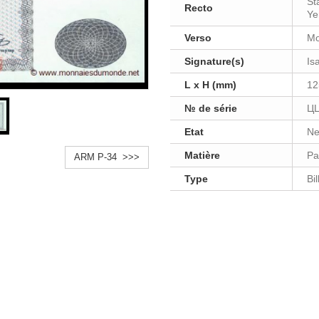
St
Recto
Ye
Verso
Mo
Signature(s)
Is
L x H (mm)
12
№ de série
ЦЦ
Etat
Ne
Matière
Pa
ARM P-34 >>>
Type
Bi