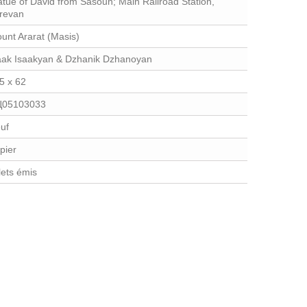
atue of David from Sasoun; Main Railroad Station,
revan
unt Ararat (Masis)
aak Isaakyan & Dzhanik Dzhanoyan
5 x 62
05103033
uf
pier
llets émis